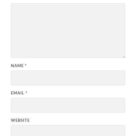
NAME
*
EMAIL
*
WEBSITE