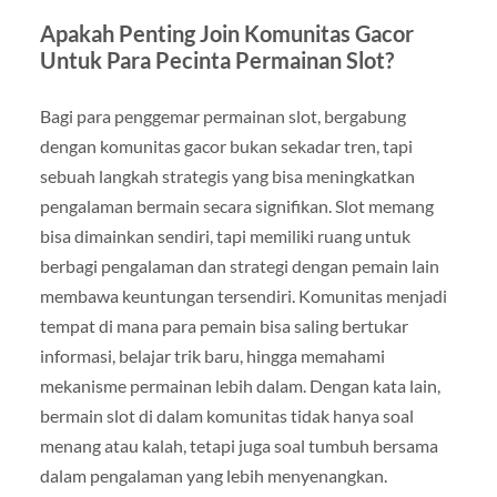
Apakah Penting Join Komunitas Gacor
Untuk Para Pecinta Permainan Slot?
Bagi para penggemar permainan slot, bergabung
dengan komunitas gacor bukan sekadar tren, tapi
sebuah langkah strategis yang bisa meningkatkan
pengalaman bermain secara signifikan. Slot memang
bisa dimainkan sendiri, tapi memiliki ruang untuk
berbagi pengalaman dan strategi dengan pemain lain
membawa keuntungan tersendiri. Komunitas menjadi
tempat di mana para pemain bisa saling bertukar
informasi, belajar trik baru, hingga memahami
mekanisme permainan lebih dalam. Dengan kata lain,
bermain slot di dalam komunitas tidak hanya soal
menang atau kalah, tetapi juga soal tumbuh bersama
dalam pengalaman yang lebih menyenangkan.