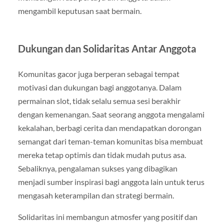
mengambil keputusan saat bermain.
Dukungan dan Solidaritas Antar Anggota
Komunitas gacor juga berperan sebagai tempat
motivasi dan dukungan bagi anggotanya. Dalam
permainan slot, tidak selalu semua sesi berakhir
dengan kemenangan. Saat seorang anggota mengalami
kekalahan, berbagi cerita dan mendapatkan dorongan
semangat dari teman-teman komunitas bisa membuat
mereka tetap optimis dan tidak mudah putus asa.
Sebaliknya, pengalaman sukses yang dibagikan
menjadi sumber inspirasi bagi anggota lain untuk terus
mengasah keterampilan dan strategi bermain.
Solidaritas ini membangun atmosfer yang positif dan