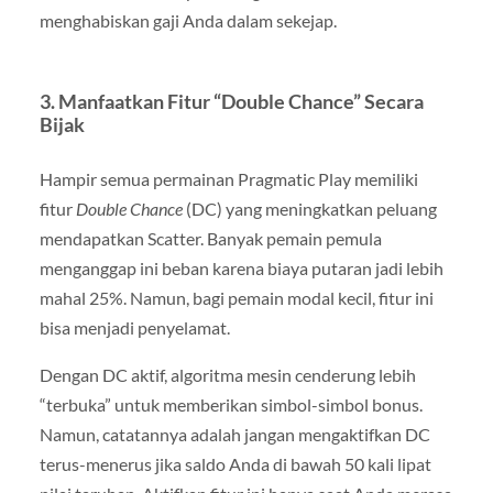
menghabiskan gaji Anda dalam sekejap.
3. Manfaatkan Fitur “Double Chance” Secara
Bijak
Hampir semua permainan Pragmatic Play memiliki
fitur
Double Chance
(DC) yang meningkatkan peluang
mendapatkan Scatter. Banyak pemain pemula
menganggap ini beban karena biaya putaran jadi lebih
mahal 25%. Namun, bagi pemain modal kecil, fitur ini
bisa menjadi penyelamat.
Dengan DC aktif, algoritma mesin cenderung lebih
“terbuka” untuk memberikan simbol-simbol bonus.
Namun, catatannya adalah jangan mengaktifkan DC
terus-menerus jika saldo Anda di bawah 50 kali lipat