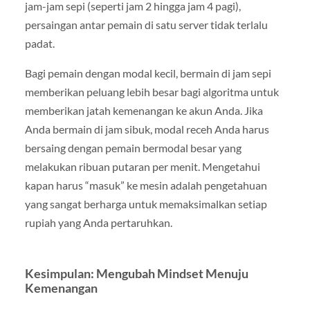
jam-jam sepi (seperti jam 2 hingga jam 4 pagi),
persaingan antar pemain di satu server tidak terlalu
padat.
Bagi pemain dengan modal kecil, bermain di jam sepi
memberikan peluang lebih besar bagi algoritma untuk
memberikan jatah kemenangan ke akun Anda. Jika
Anda bermain di jam sibuk, modal receh Anda harus
bersaing dengan pemain bermodal besar yang
melakukan ribuan putaran per menit. Mengetahui
kapan harus “masuk” ke mesin adalah pengetahuan
yang sangat berharga untuk memaksimalkan setiap
rupiah yang Anda pertaruhkan.
Kesimpulan: Mengubah Mindset Menuju
Kemenangan